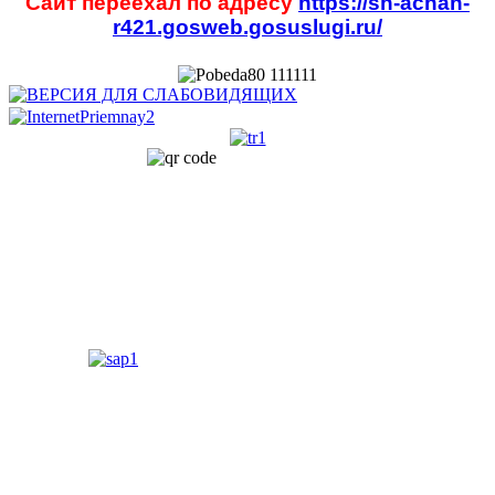
Сайт переехал по адресу
https://sh-achan-
r421.gosweb.gosuslugi.ru/