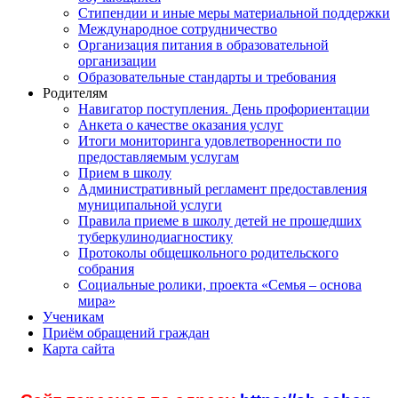
Стипендии и иные меры материальной поддержки
Международное сотрудничество
Организация питания в образовательной
организации
Образовательные стандарты и требования
Родителям
Навигатор поступления. День профориентации
Анкета о качестве оказания услуг
Итоги мониторинга удовлетворенности по
предоставляемым услугам
Прием в школу
Административный регламент предоставления
муниципальной услуги
Правила приеме в школу детей не прошедших
туберкулинодиагностику
Протоколы общешкольного родительского
собрания
Социальные ролики, проекта «Семья – основа
мира»
Ученикам
Приём обращений граждан
Карта сайта