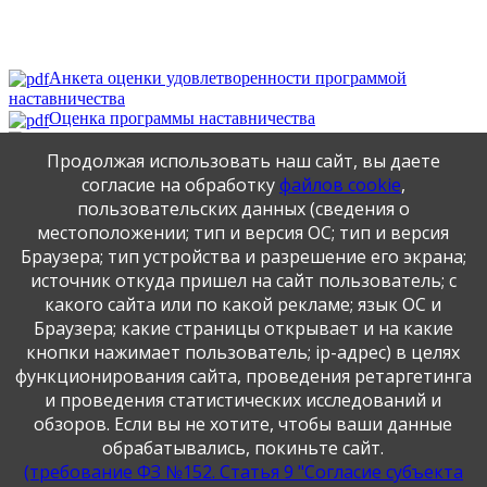
Анкета оценки удовлетворенности программой
наставничества
Оценка программы наставничества
План мероприятий, посвященных Году педагога и
Продолжая использовать наш сайт, вы даете
наставника в Амурском муниципальном районе в 2023 году
Приказ об утверждении мероприятий по проведению
согласие на обработку
файлов cookie
,
Года и педагога и наставника в 2023 году
пользовательских данных (сведения о
План мероприятий по проведению в 2023 году Года
местоположении; тип и версия ОС; тип и версия
педагога и наставника в МБОУ СОШ с. Ачан
Браузера; тип устройства и разрешение его экрана;
источник откуда пришел на сайт пользователь; с
какого сайта или по какой рекламе; язык ОС и
Публикация персональных данных, в том числе
Браузера; какие страницы открывает и на какие
фотографий, производится в соответствии с
кнопки нажимает пользователь; ip-адрес) в целях
Федеральным законом от 27.07.2006 г. № 152-ФЗ " О
функционирования сайта, проведения ретаргетинга
персональных данных", с согласия субъекта персональных
данных".
и проведения статистических исследований и
обзоров. Если вы не хотите, чтобы ваши данные
обрабатывались, покиньте сайт.
(требование ФЗ №152. Статья 9 "Согласие субъекта