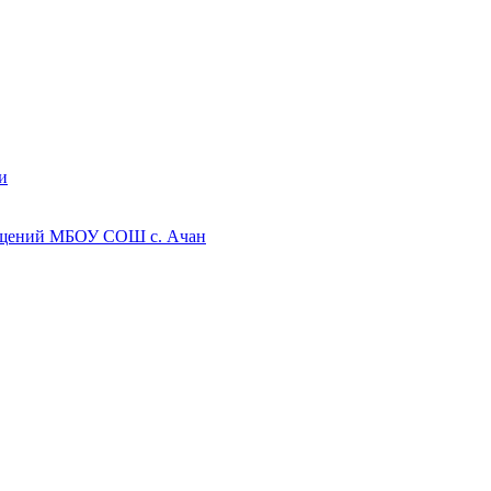
и
мещений МБОУ СОШ с. Ачан