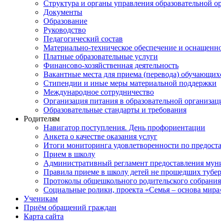
Структура и органы управления образовательной о
Документы
Образование
Руководство
Педагогический состав
Материально-техническое обеспечение и оснащеннос
Платные образовательные услуги
Финансово-хозяйственная деятельность
Вакантные места для приема (перевода) обучающих
Стипендии и иные меры материальной поддержки
Международное сотрудничество
Организация питания в образовательной организац
Образовательные стандарты и требования
Родителям
Навигатор поступления. День профориентации
Анкета о качестве оказания услуг
Итоги мониторинга удовлетворенности по предост
Прием в школу
Административный регламент предоставления мун
Правила приеме в школу детей не прошедших тубе
Протоколы общешкольного родительского собрания
Социальные ролики, проекта «Семья – основа мира
Ученикам
Приём обращений граждан
Карта сайта