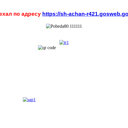
ехал по адресу
https://sh-achan-r421.gosweb.go