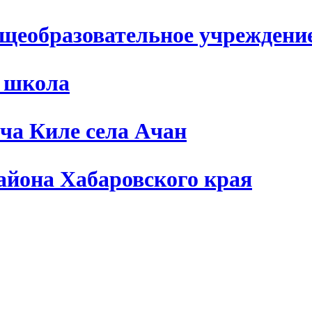
щеобразовательное учреждени
я школа
ча Киле села Ачан
айона Хабаровского края