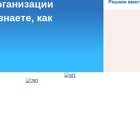
рганизации
Решаем вмес
наете, как