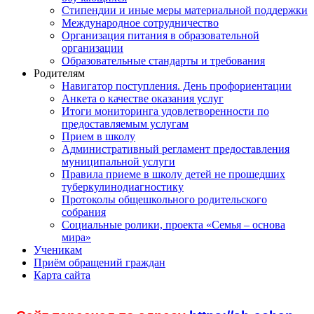
Стипендии и иные меры материальной поддержки
Международное сотрудничество
Организация питания в образовательной
организации
Образовательные стандарты и требования
Родителям
Навигатор поступления. День профориентации
Анкета о качестве оказания услуг
Итоги мониторинга удовлетворенности по
предоставляемым услугам
Прием в школу
Административный регламент предоставления
муниципальной услуги
Правила приеме в школу детей не прошедших
туберкулинодиагностику
Протоколы общешкольного родительского
собрания
Социальные ролики, проекта «Семья – основа
мира»
Ученикам
Приём обращений граждан
Карта сайта