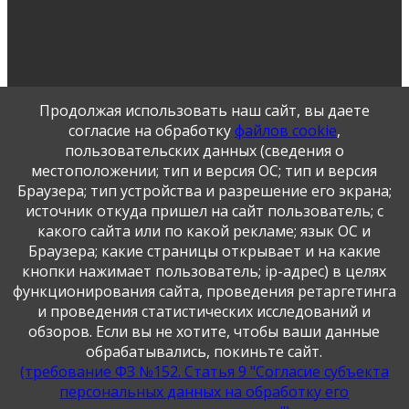
Продолжая использовать наш сайт, вы даете
согласие на обработку
файлов cookie
,
пользовательских данных (сведения о
местоположении; тип и версия ОС; тип и версия
Браузера; тип устройства и разрешение его экрана;
источник откуда пришел на сайт пользователь; с
какого сайта или по какой рекламе; язык ОС и
Публикация персональных данных, в том числе
Браузера; какие страницы открывает и на какие
фотографий, производится в соответствии с
кнопки нажимает пользователь; ip-адрес) в целях
Федеральным законом от 27.07.2006 г. № 152-ФЗ " О
функционирования сайта, проведения ретаргетинга
персональных данных", с согласия субъекта персональных
данных".
и проведения статистических исследований и
обзоров. Если вы не хотите, чтобы ваши данные
обрабатывались, покиньте сайт.
(требование ФЗ №152. Статья 9 "Согласие субъекта
персональных данных на обработку его