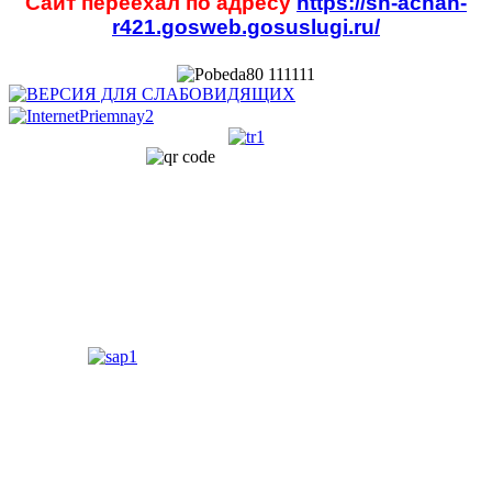
Сайт переехал по адресу
https://sh-achan-
r421.gosweb.gosuslugi.ru/