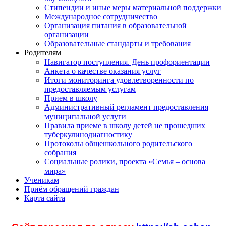
Стипендии и иные меры материальной поддержки
Международное сотрудничество
Организация питания в образовательной
организации
Образовательные стандарты и требования
Родителям
Навигатор поступления. День профориентации
Анкета о качестве оказания услуг
Итоги мониторинга удовлетворенности по
предоставляемым услугам
Прием в школу
Административный регламент предоставления
муниципальной услуги
Правила приеме в школу детей не прошедших
туберкулинодиагностику
Протоколы общешкольного родительского
собрания
Социальные ролики, проекта «Семья – основа
мира»
Ученикам
Приём обращений граждан
Карта сайта