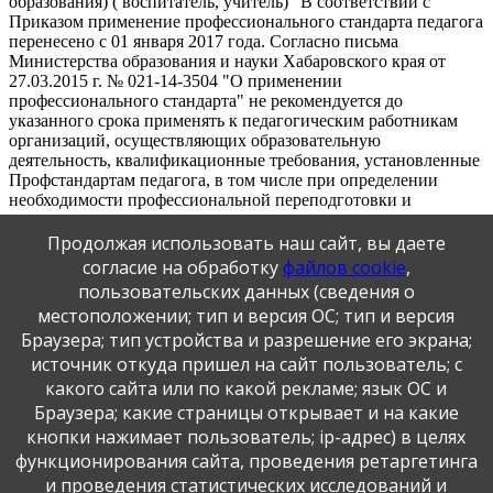
образования) ( воспитатель, учитель)" В соответствии с
Приказом применение профессионального стандарта педагога
перенесено с 01 января 2017 года. Согласно письма
Министерства образования и науки Хабаровского края от
27.03.2015 г. № 021-14-3504 "О применении
профессионального стандарта" не рекомендуется до
указанного срока применять к педагогическим работникам
организаций, осуществляющих образовательную
деятельность, квалификационные требования, установленные
Профстандартам педагога, в том числе при определении
необходимости профессиональной переподготовки и
аттестации.
Продолжая использовать наш сайт, вы даете
О введении профстандартов
согласие на обработку
файлов cookie
,
пользовательских данных (сведения о
Положение о комиссии по профстандарту
местоположении; тип и версия ОС; тип и версия
Приказ о профстандартах
Браузера; тип устройства и разрешение его экрана;
План мероприятий по внедрению профстандартов
источник откуда пришел на сайт пользователь; с
какого сайта или по какой рекламе; язык ОС и
Публикация персональных данных, в том числе
Браузера; какие страницы открывает и на какие
фотографий, производится в соответствии с
кнопки нажимает пользователь; ip-адрес) в целях
Федеральным законом от 27.07.2006 г. № 152-ФЗ " О
функционирования сайта, проведения ретаргетинга
персональных данных", с согласия субъекта персональных
данных".
и проведения статистических исследований и