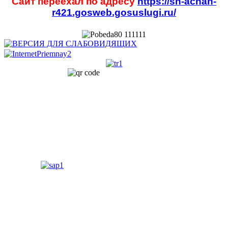
Сайт переехал по адресу
https://sh-achan-
r421.gosweb.gosuslugi.ru/