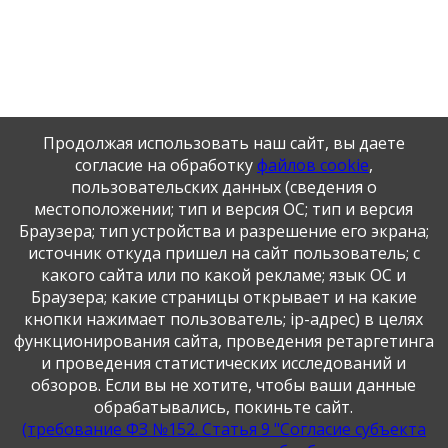
Продолжая использовать наш сайт, вы даете
Главная
Календарь памятных дат
согласие на обработку
файлов cookie
,
пользовательских данных (сведения о
Календарь памятных дат
местоположении; тип и версия ОС; тип и версия
Браузера; тип устройства и разрешение его экрана;
Календарь памятных дат
источник откуда пришел на сайт пользователь; с
какого сайта или по какой рекламе; язык ОС и
Публикация персональных данных, в том числе
Браузера; какие страницы открывает и на какие
фотографий, производится в соответствии с
кнопки нажимает пользователь; ip-адрес) в целях
Федеральным законом от 27.07.2006 г. № 152-ФЗ " О
функционирования сайта, проведения ретаргетинга
персональных данных", с согласия субъекта персональных
данных".
и проведения статистических исследований и
обзоров. Если вы не хотите, чтобы ваши данные
обрабатывались, покиньте сайт.
(требование ФЗ №152. Статья 9 "Согласие субъекта