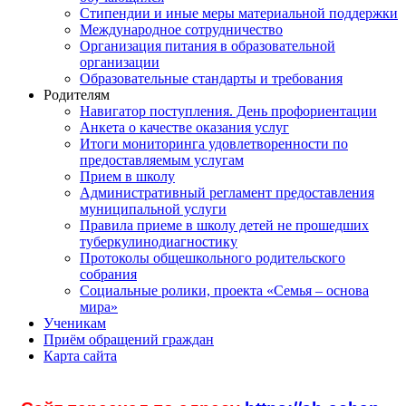
Стипендии и иные меры материальной поддержки
Международное сотрудничество
Организация питания в образовательной
организации
Образовательные стандарты и требования
Родителям
Навигатор поступления. День профориентации
Анкета о качестве оказания услуг
Итоги мониторинга удовлетворенности по
предоставляемым услугам
Прием в школу
Административный регламент предоставления
муниципальной услуги
Правила приеме в школу детей не прошедших
туберкулинодиагностику
Протоколы общешкольного родительского
собрания
Социальные ролики, проекта «Семья – основа
мира»
Ученикам
Приём обращений граждан
Карта сайта