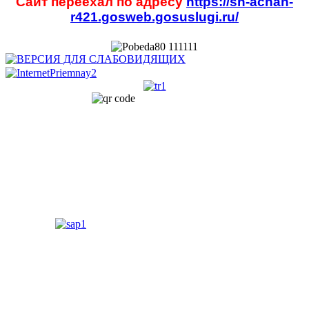
Сайт переехал по адресу
https://sh-achan-
r421.gosweb.gosuslugi.ru/