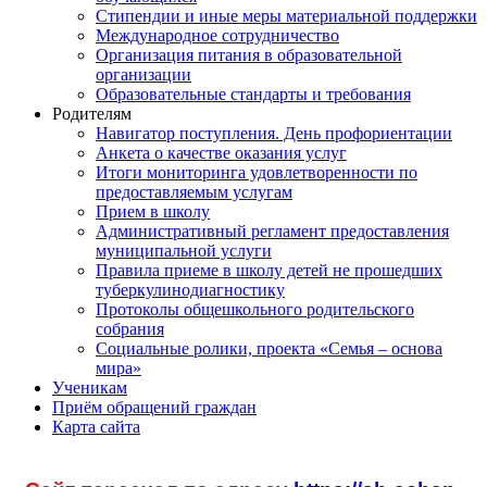
Стипендии и иные меры материальной поддержки
Международное сотрудничество
Организация питания в образовательной
организации
Образовательные стандарты и требования
Родителям
Навигатор поступления. День профориентации
Анкета о качестве оказания услуг
Итоги мониторинга удовлетворенности по
предоставляемым услугам
Прием в школу
Административный регламент предоставления
муниципальной услуги
Правила приеме в школу детей не прошедших
туберкулинодиагностику
Протоколы общешкольного родительского
собрания
Социальные ролики, проекта «Семья – основа
мира»
Ученикам
Приём обращений граждан
Карта сайта