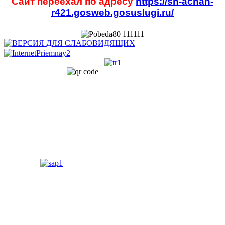
Сайт переехал по адресу
https://sh-achan-
r421.gosweb.gosuslugi.ru/