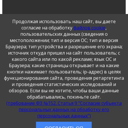
Продолжая использовать наш сайт, вы даете
согласие на обработку
файлов cookie
,
пользовательских данных (сведения о
местоположении; тип и версия ОС; тип и версия
Браузера; тип устройства и разрешение его экрана;
источник откуда пришел на сайт пользователь; с
какого сайта или по какой рекламе; язык ОС и
Публикация персональных данных, в том числе
Браузера; какие страницы открывает и на какие
фотографий, производится в соответствии с
кнопки нажимает пользователь; ip-адрес) в целях
Федеральным законом от 27.07.2006 г. № 152-ФЗ " О
функционирования сайта, проведения ретаргетинга
персональных данных", с согласия субъекта персональных
данных".
и проведения статистических исследований и
обзоров. Если вы не хотите, чтобы ваши данные
обрабатывались, покиньте сайт.
(требование ФЗ №152. Статья 9 "Согласие субъекта
персональных данных на обработку его
персональных данных")