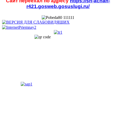
Сайт переехал по адресу
https://sh-achan-
r421.gosweb.gosuslugi.ru/