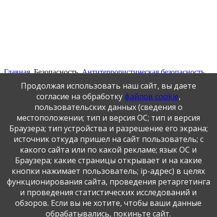
Главная
Безопасность
Антитеррористическая безопасность
Памятки
Продолжая использовать наш сайт, вы даете
согласие на обработку
файлов cookie
,
Памятки
пользовательских данных (сведения о
местоположении; тип и версия ОС; тип и версия
Браузера; тип устройства и разрешение его экрана;
источник откуда пришел на сайт пользователь; с
какого сайта или по какой рекламе; язык ОС и
Публикация персональных данных, в том числе
Браузера; какие страницы открывает и на какие
фотографий, производится в соответствии с
кнопки нажимает пользователь; ip-адрес) в целях
Федеральным законом от 27.07.2006 г. № 152-ФЗ " О
функционирования сайта, проведения ретаргетинга
персональных данных", с согласия субъекта персональных
данных".
и проведения статистических исследований и
обзоров. Если вы не хотите, чтобы ваши данные
обрабатывались, покиньте сайт.