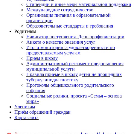
Стипендии и иные меры материальной поддержки
Международное сотрудничество
Организация питания в образовательной
организации
Образовательные стандарты и требования
Родителям
Навигатор поступления. День профориентации
Анкета о качестве оказания услуг
Итоги мониторинга удовлетворенности по
предоставляемым услугам
Прием в школу
Административный регламент предоставления
муниципальной услуги
Правила приеме в школу детей не прошедших
туберкулинодиагностику
Протоколы общешкольного родительского
собрания
Социальные ролики, проекта «Семья – основа
мира»
Ученикам
Приём обращений граждан
Карта сайта