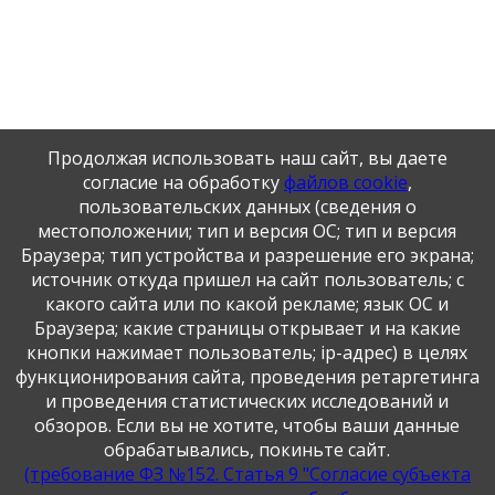
Продолжая использовать наш сайт, вы даете
Главная
Библиотека
Учебники
согласие на обработку
файлов cookie
,
пользовательских данных (сведения о
Учебники
местоположении; тип и версия ОС; тип и версия
Браузера; тип устройства и разрешение его экрана;
СКАЧАТЬ
источник откуда пришел на сайт пользователь; с
какого сайта или по какой рекламе; язык ОС и
Публикация персональных данных, в том числе
Браузера; какие страницы открывает и на какие
фотографий, производится в соответствии с
кнопки нажимает пользователь; ip-адрес) в целях
Федеральным законом от 27.07.2006 г. № 152-ФЗ " О
функционирования сайта, проведения ретаргетинга
персональных данных", с согласия субъекта персональных
данных".
и проведения статистических исследований и
обзоров. Если вы не хотите, чтобы ваши данные
обрабатывались, покиньте сайт.
(требование ФЗ №152. Статья 9 "Согласие субъекта