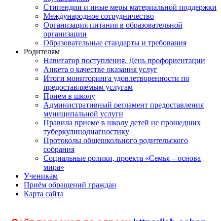
Стипендии и иные меры материальной поддержки
Международное сотрудничество
Организация питания в образовательной
организации
Образовательные стандарты и требования
Родителям
Навигатор поступления. День профориентации
Анкета о качестве оказания услуг
Итоги мониторинга удовлетворенности по
предоставляемым услугам
Прием в школу
Административный регламент предоставления
муниципальной услуги
Правила приеме в школу детей не прошедших
туберкулинодиагностику
Протоколы общешкольного родительского
собрания
Социальные ролики, проекта «Семья – основа
мира»
Ученикам
Приём обращений граждан
Карта сайта