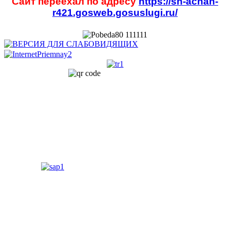
Сайт переехал по адресу
https://sh-achan-
r421.gosweb.gosuslugi.ru/