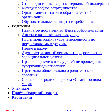
Стипендии и иные меры материальной поддержки
Международное сотрудничество
Организация питания в образовательной
организации
Образовательные стандарты и требования
Родителям
Навигатор поступления. День профориентации
Анкета о качестве оказания услуг
Итоги мониторинга удовлетворенности по
предоставляемым услугам
Прием в школу
Административный регламент предоставления
муниципальной услуги
Правила приеме в школу детей не прошедших
туберкулинодиагностику
Протоколы общешкольного родительского
собрания
Социальные ролики, проекта «Семья – основа
мира»
Ученикам
Приём обращений граждан
Карта сайта