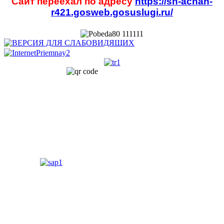
Сайт переехал по адресу
https://sh-achan-
r421.gosweb.gosuslugi.ru/