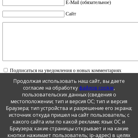
E-Mail (обязательное)
Сайт
Подписаться на уведомления о новых комментариях
Продолжая использовать наш сайт, вы даете
Обновить
согласие на обработку
файлов cookie
,
пользовательских данных (сведения о
местоположении; тип и версия ОС; тип и версия
Отправить
Браузера; тип устройства и разрешение его экрана;
JComments
источник откуда пришел на сайт пользователь; с
какого сайта или по какой рекламе; язык ОС и
Публикация персональных данных, в том числе
Браузера; какие страницы открывает и на какие
фотографий, производится в соответствии с
кнопки нажимает пользователь; ip-адрес) в целях
Федеральным законом от 27.07.2006 г. № 152-ФЗ " О