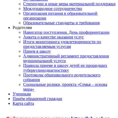
Стипендии и иные меры материальной поддержки
Международное сотрудничество
Организация питания в образовательной
организации
Образовательные стандарты и требования
Родителям
Навигатор поступления. День профориентации
Анкета о качестве оказания услуг
Итоги мониторинга удовлетворенности по
предоставляемым услугам
Прием в школу
Административный регламент предоставления
муниципальной услуги
Правила приеме в школу детей не прошедших
туберкулинодиагностику
Протоколы общешкольного родительского
собрания
Социальные ролики, проекта «Семья – основа
мира»
Ученикам
Приём обращений граждан
Карта сайта