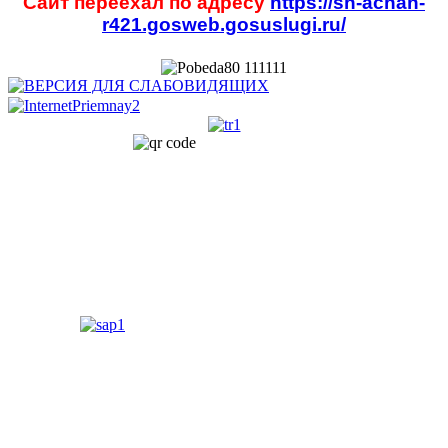
Сайт переехал по адресу
https://sh-achan-
r421.gosweb.gosuslugi.ru/