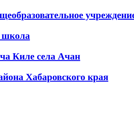
щеобразовательное учреждени
я школа
ча Киле села Ачан
айона Хабаровского края