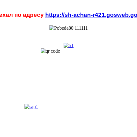
ехал по адресу
https://sh-achan-r421.gosweb.go