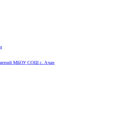
и
мещений МБОУ СОШ с. Ачан