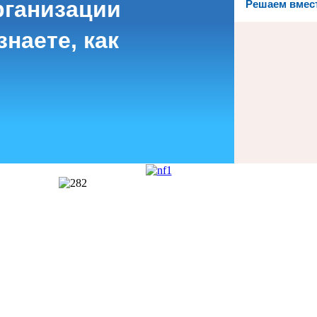
рганизации
Решаем вмес
наете, как