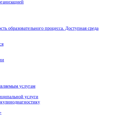
рганизацией
ть образовательного процесса. Доступная среда
ся
ии
авляемым услугам
иципальной услуги
ркулинодиагностику
»