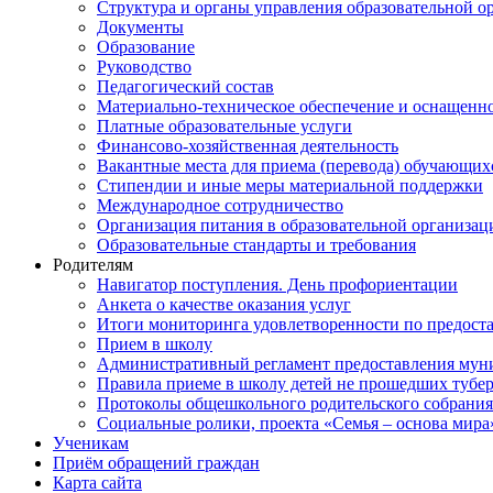
Структура и органы управления образовательной о
Документы
Образование
Руководство
Педагогический состав
Материально-техническое обеспечение и оснащеннос
Платные образовательные услуги
Финансово-хозяйственная деятельность
Вакантные места для приема (перевода) обучающих
Стипендии и иные меры материальной поддержки
Международное сотрудничество
Организация питания в образовательной организац
Образовательные стандарты и требования
Родителям
Навигатор поступления. День профориентации
Анкета о качестве оказания услуг
Итоги мониторинга удовлетворенности по предост
Прием в школу
Административный регламент предоставления мун
Правила приеме в школу детей не прошедших тубе
Протоколы общешкольного родительского собрания
Социальные ролики, проекта «Семья – основа мира
Ученикам
Приём обращений граждан
Карта сайта