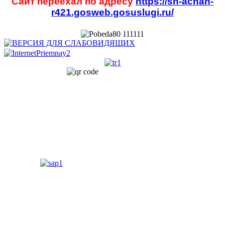
Сайт переехал по адресу
https://sh-achan-
r421.gosweb.gosuslugi.ru/