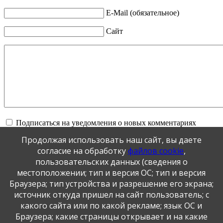
E-Mail (обязательное)
Сайт
Подписаться на уведомления о новых комментариях
Продолжая использовать наш сайт, вы даете
Обновить
согласие на обработку
файлов cookie
,
пользовательских данных (сведения о
местоположении; тип и версия ОС; тип и версия
Отправить
Браузера; тип устройства и разрешение его экрана;
JComments
источник откуда пришел на сайт пользователь; с
какого сайта или по какой рекламе; язык ОС и
Публикация персональных данных, в том числе
Браузера; какие страницы открывает и на какие
фотографий, производится в соответствии с