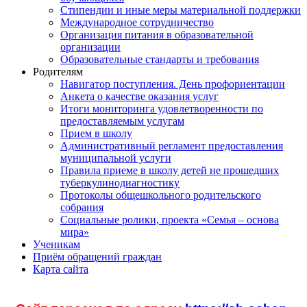
Стипендии и иные меры материальной поддержки
Международное сотрудничество
Организация питания в образовательной
организации
Образовательные стандарты и требования
Родителям
Навигатор поступления. День профориентации
Анкета о качестве оказания услуг
Итоги мониторинга удовлетворенности по
предоставляемым услугам
Прием в школу
Административный регламент предоставления
муниципальной услуги
Правила приеме в школу детей не прошедших
туберкулинодиагностику
Протоколы общешкольного родительского
собрания
Социальные ролики, проекта «Семья – основа
мира»
Ученикам
Приём обращений граждан
Карта сайта