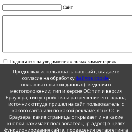
Сайт
Подписаться на уведомления о новых комментариях
Продолжая использовать наш сайт, вы даете
Обновить
согласие на обработку
файлов cookie
,
пользовательских данных (сведения о
местоположении; тип и версия ОС; тип и версия
Отправить
Браузера; тип устройства и разрешение его экрана;
JComments
источник откуда пришел на сайт пользователь; с
какого сайта или по какой рекламе; язык ОС и
Публикация персональных данных, в том числе
Браузера; какие страницы открывает и на какие
фотографий, производится в соответствии с
кнопки нажимает пользователь; ip-адрес) в целях
Федеральным законом от 27.07.2006 г. № 152-ФЗ " О
функционирования сайта, проведения ретаргетинга
персональных данных", с согласия субъекта персональных