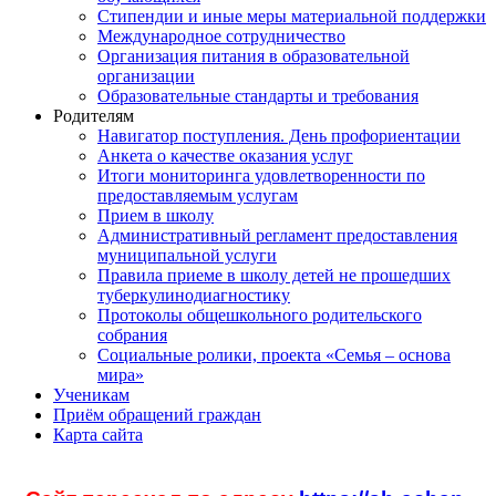
Стипендии и иные меры материальной поддержки
Международное сотрудничество
Организация питания в образовательной
организации
Образовательные стандарты и требования
Родителям
Навигатор поступления. День профориентации
Анкета о качестве оказания услуг
Итоги мониторинга удовлетворенности по
предоставляемым услугам
Прием в школу
Административный регламент предоставления
муниципальной услуги
Правила приеме в школу детей не прошедших
туберкулинодиагностику
Протоколы общешкольного родительского
собрания
Социальные ролики, проекта «Семья – основа
мира»
Ученикам
Приём обращений граждан
Карта сайта