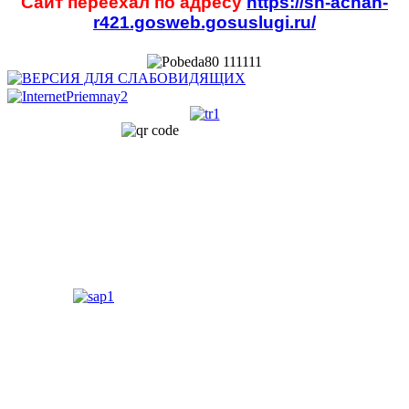
Сайт переехал по адресу
https://sh-achan-
r421.gosweb.gosuslugi.ru/