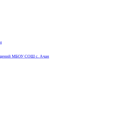
и
мещений МБОУ СОШ с. Ачан