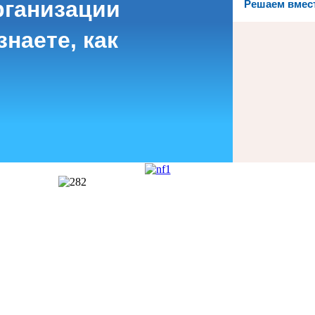
рганизации
Решаем вмес
наете, как