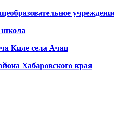
щеобразовательное учреждени
я школа
ча Киле села Ачан
айона Хабаровского края