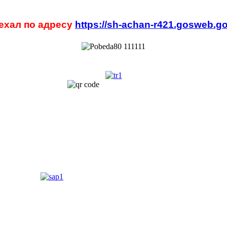
ехал по адресу
https://sh-achan-r421.gosweb.go