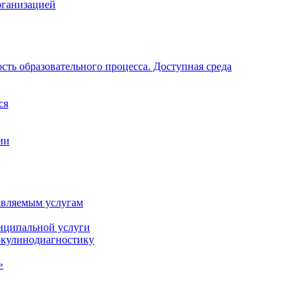
рганизацией
ть образовательного процесса. Доступная среда
ся
ии
авляемым услугам
иципальной услуги
ркулинодиагностику
»