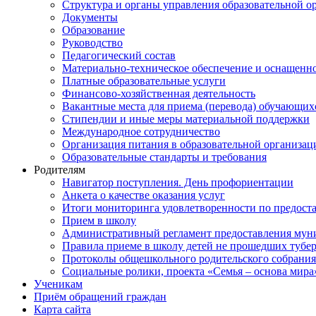
Структура и органы управления образовательной о
Документы
Образование
Руководство
Педагогический состав
Материально-техническое обеспечение и оснащеннос
Платные образовательные услуги
Финансово-хозяйственная деятельность
Вакантные места для приема (перевода) обучающих
Стипендии и иные меры материальной поддержки
Международное сотрудничество
Организация питания в образовательной организац
Образовательные стандарты и требования
Родителям
Навигатор поступления. День профориентации
Анкета о качестве оказания услуг
Итоги мониторинга удовлетворенности по предост
Прием в школу
Административный регламент предоставления мун
Правила приеме в школу детей не прошедших тубе
Протоколы общешкольного родительского собрания
Социальные ролики, проекта «Семья – основа мира
Ученикам
Приём обращений граждан
Карта сайта