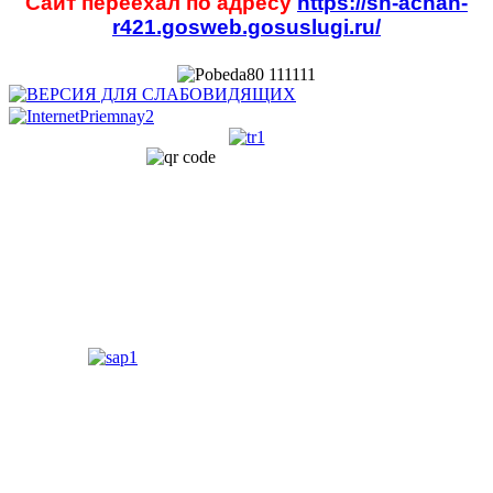
Сайт переехал по адресу
https://sh-achan-
r421.gosweb.gosuslugi.ru/