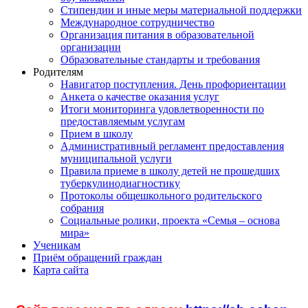
Стипендии и иные меры материальной поддержки
Международное сотрудничество
Организация питания в образовательной
организации
Образовательные стандарты и требования
Родителям
Навигатор поступления. День профориентации
Анкета о качестве оказания услуг
Итоги мониторинга удовлетворенности по
предоставляемым услугам
Прием в школу
Административный регламент предоставления
муниципальной услуги
Правила приеме в школу детей не прошедших
туберкулинодиагностику
Протоколы общешкольного родительского
собрания
Социальные ролики, проекта «Семья – основа
мира»
Ученикам
Приём обращений граждан
Карта сайта