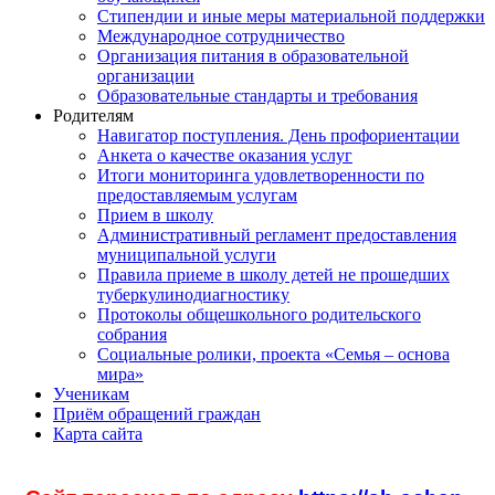
Стипендии и иные меры материальной поддержки
Международное сотрудничество
Организация питания в образовательной
организации
Образовательные стандарты и требования
Родителям
Навигатор поступления. День профориентации
Анкета о качестве оказания услуг
Итоги мониторинга удовлетворенности по
предоставляемым услугам
Прием в школу
Административный регламент предоставления
муниципальной услуги
Правила приеме в школу детей не прошедших
туберкулинодиагностику
Протоколы общешкольного родительского
собрания
Социальные ролики, проекта «Семья – основа
мира»
Ученикам
Приём обращений граждан
Карта сайта