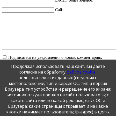
E-Mail (обязательное)
Сайт
Подписаться на уведомления о новых комментариях
Продолжая использовать наш сайт, вы даете
Обновить
согласие на обработку
файлов cookie
,
пользовательских данных (сведения о
местоположении; тип и версия ОС; тип и версия
Отправить
Браузера; тип устройства и разрешение его экрана;
JComments
источник откуда пришел на сайт пользователь; с
какого сайта или по какой рекламе; язык ОС и
Публикация персональных данных, в том числе
Браузера; какие страницы открывает и на какие
фотографий, производится в соответствии с
кнопки нажимает пользователь; ip-адрес) в целях
Федеральным законом от 27.07.2006 г. № 152-ФЗ " О