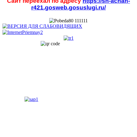
Сайт переехал по адресу
https://sh-achan-
r421.gosweb.gosuslugi.ru/