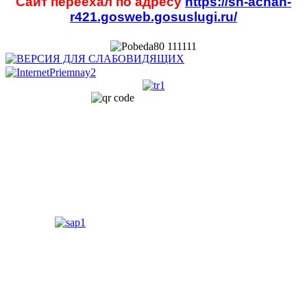
Сайт переехал по адресу
https://sh-achan-
r421.gosweb.gosuslugi.ru/