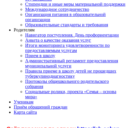
Стипендии и иные меры материальной поддержки
Международное сотрудничество
Организация питания в образовательной
организации
Образовательные стандарты и требования
Родителям
Навигатор поступления. День профориентации
Анкета о качестве оказания услуг
Итоги мониторинга удовлетворенности по
предоставляемым услугам
Прием в школу
Административный регламент предоставления
муниципальной услуги
Правила приеме в школу детей не прошедших
туберкулинодиагностику
Протоколы общешкольного родительского
собрания
Социальные ролики, проекта «Семья – основа
мира»
Ученикам
Приём обращений граждан
Карта сайта