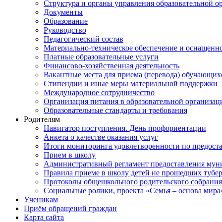
Структура и органы управления образовательной о
Документы
Образование
Руководство
Педагогический состав
Материально-техническое обеспечение и оснащеннос
Платные образовательные услуги
Финансово-хозяйственная деятельность
Вакантные места для приема (перевода) обучающих
Стипендии и иные меры материальной поддержки
Международное сотрудничество
Организация питания в образовательной организац
Образовательные стандарты и требования
Родителям
Навигатор поступления. День профориентации
Анкета о качестве оказания услуг
Итоги мониторинга удовлетворенности по предост
Прием в школу
Административный регламент предоставления мун
Правила приеме в школу детей не прошедших тубе
Протоколы общешкольного родительского собрания
Социальные ролики, проекта «Семья – основа мира
Ученикам
Приём обращений граждан
Карта сайта