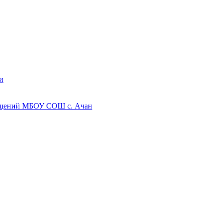
и
мещений МБОУ СОШ с. Ачан