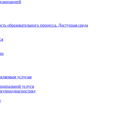
рганизацией
ть образовательного процесса. Доступная среда
ся
ии
авляемым услугам
иципальной услуги
ркулинодиагностику
»