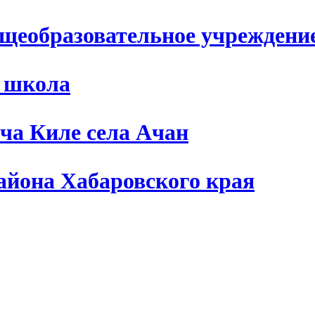
щеобразовательное учреждени
я школа
ча Киле села Ачан
айона Хабаровского края