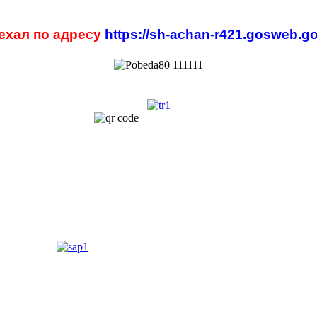
ехал по адресу
https://sh-achan-r421.gosweb.go