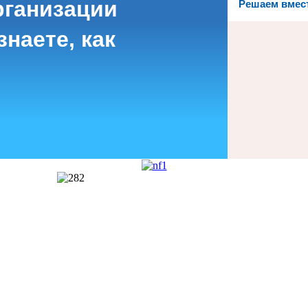
рганизации
Решаем вмес
наете, как