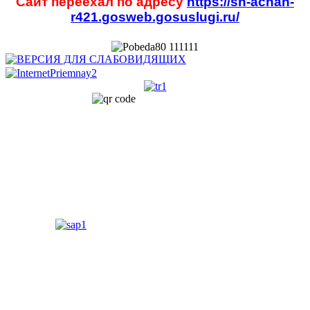
Сайт переехал по адресу
https://sh-achan-
r421.gosweb.gosuslugi.ru/