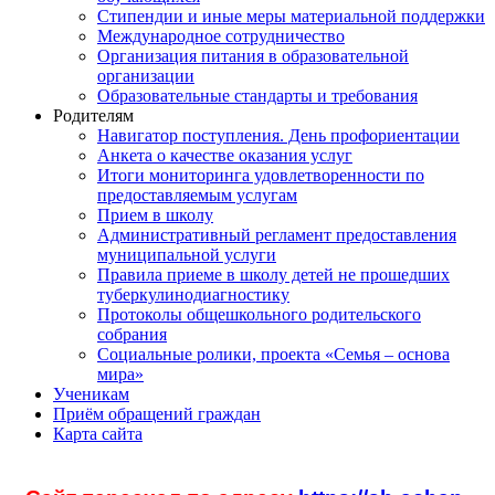
Стипендии и иные меры материальной поддержки
Международное сотрудничество
Организация питания в образовательной
организации
Образовательные стандарты и требования
Родителям
Навигатор поступления. День профориентации
Анкета о качестве оказания услуг
Итоги мониторинга удовлетворенности по
предоставляемым услугам
Прием в школу
Административный регламент предоставления
муниципальной услуги
Правила приеме в школу детей не прошедших
туберкулинодиагностику
Протоколы общешкольного родительского
собрания
Социальные ролики, проекта «Семья – основа
мира»
Ученикам
Приём обращений граждан
Карта сайта