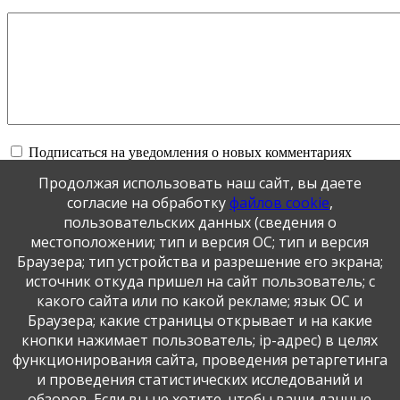
Подписаться на уведомления о новых комментариях
Продолжая использовать наш сайт, вы даете
Обновить
согласие на обработку
файлов cookie
,
пользовательских данных (сведения о
местоположении; тип и версия ОС; тип и версия
Отправить
Браузера; тип устройства и разрешение его экрана;
JComments
источник откуда пришел на сайт пользователь; с
какого сайта или по какой рекламе; язык ОС и
Публикация персональных данных, в том числе
Браузера; какие страницы открывает и на какие
фотографий, производится в соответствии с
кнопки нажимает пользователь; ip-адрес) в целях
Федеральным законом от 27.07.2006 г. № 152-ФЗ " О
функционирования сайта, проведения ретаргетинга
персональных данных", с согласия субъекта персональных
данных".
и проведения статистических исследований и
обзоров. Если вы не хотите, чтобы ваши данные