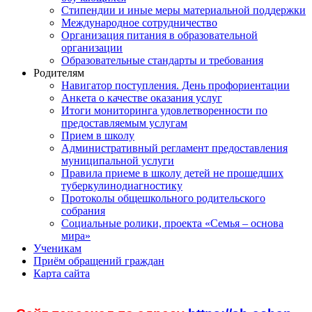
Стипендии и иные меры материальной поддержки
Международное сотрудничество
Организация питания в образовательной
организации
Образовательные стандарты и требования
Родителям
Навигатор поступления. День профориентации
Анкета о качестве оказания услуг
Итоги мониторинга удовлетворенности по
предоставляемым услугам
Прием в школу
Административный регламент предоставления
муниципальной услуги
Правила приеме в школу детей не прошедших
туберкулинодиагностику
Протоколы общешкольного родительского
собрания
Социальные ролики, проекта «Семья – основа
мира»
Ученикам
Приём обращений граждан
Карта сайта