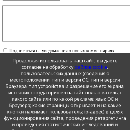
Подписаться на уведомления о новых комментариях
Продолжая использовать наш сайт, вы даете
Обновить
согласие на обработку
файлов cookie
,
пользовательских данных (сведения о
местоположении; тип и версия ОС; тип и версия
Отправить
Браузера; тип устройства и разрешение его экрана;
JComments
источник откуда пришел на сайт пользователь; с
какого сайта или по какой рекламе; язык ОС и
Публикация персональных данных, в том числе
Браузера; какие страницы открывает и на какие
фотографий, производится в соответствии с
кнопки нажимает пользователь; ip-адрес) в целях
Федеральным законом от 27.07.2006 г. № 152-ФЗ " О
функционирования сайта, проведения ретаргетинга
персональных данных", с согласия субъекта персональных
данных".
и проведения статистических исследований и