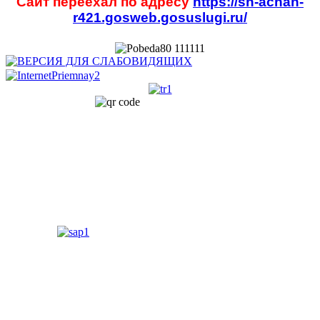
Сайт переехал по адресу
https://sh-achan-
r421.gosweb.gosuslugi.ru/