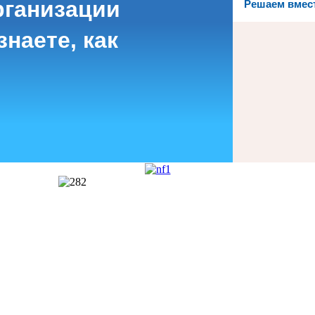
рганизации
Решаем вмес
наете, как