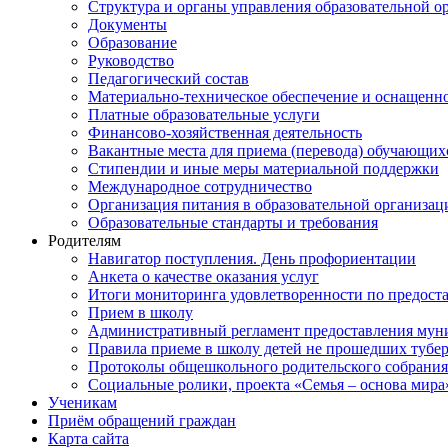
Структура и органы управления образовательной о
Документы
Образование
Руководство
Педагогический состав
Материально-техническое обеспечение и оснащеннос
Платные образовательные услуги
Финансово-хозяйственная деятельность
Вакантные места для приема (перевода) обучающих
Стипендии и иные меры материальной поддержки
Международное сотрудничество
Организация питания в образовательной организац
Образовательные стандарты и требования
Родителям
Навигатор поступления. День профориентации
Анкета о качестве оказания услуг
Итоги мониторинга удовлетворенности по предост
Прием в школу
Административный регламент предоставления мун
Правила приеме в школу детей не прошедших тубе
Протоколы общешкольного родительского собрания
Социальные ролики, проекта «Семья – основа мира
Ученикам
Приём обращений граждан
Карта сайта