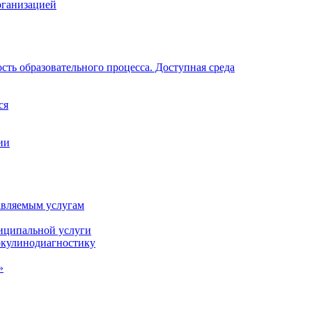
рганизацией
ть образовательного процесса. Доступная среда
ся
ии
авляемым услугам
иципальной услуги
ркулинодиагностику
»