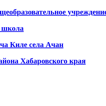
щеобразовательное учреждени
я школа
ча Киле села Ачан
айона Хабаровского края