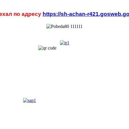
ехал по адресу
https://sh-achan-r421.gosweb.go