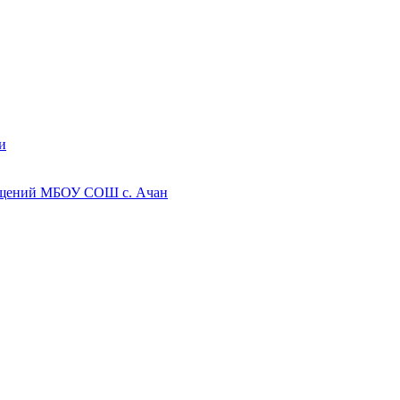
и
мещений МБОУ СОШ с. Ачан